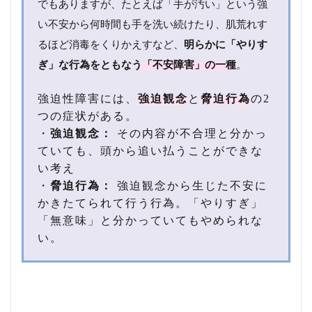
でもありますが、たとえば「手が汚い」という強
空気
を読
い不安から何時間も手を洗い続けたり、肌荒れす
まな
るほど消毒をくりかえすなど、
明らかに「やりす
いボ
ケ
ぎ」な行為をともなう
「不安障害」の一種
。
3
なな
強迫性障害には、
強迫観念
と
脅迫行為
の2
まが
つの症状がある。
り森
・
強迫観念：
その内容が不合理と分かっ
下さ
んは
ていても、頭から追い払うことができな
結婚
い考え
して
・
脅迫行為：
強迫観念から生じた不安に
る？
かきたてられて行う行為。「やりすぎ」
4
「無意味」と分かっていてもやめられな
な
い。
な
ま
が
り
森
下