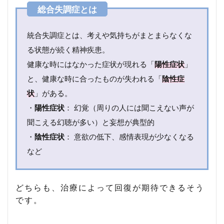
さ
ん
の
プ
統合失調症とは、考えや気持ちがまとまらなくな
ロ
る状態が続く精神疾患。
フ
ィ
健康な時にはなかった症状が現れる「
陽性症状
」
ー
と、健康な時に合ったものが失われる「
陰性症
ル
状
」がある。
5
・
陽性症状
： 幻覚（周りの人には聞こえない声が
ま
と
聞こえる幻聴が多い）と妄想が典型的
め
・
陰性症状
： 意欲の低下、感情表現が少なくなる
など
どちらも、治療によって回復が期待できるそう
です。