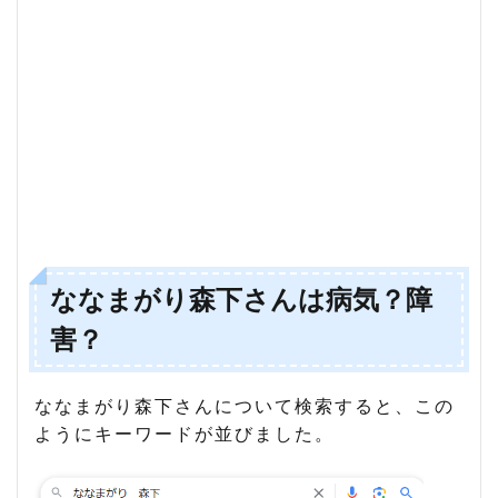
害？
1.1
リト
ル森
下
1.2
行動
がや
ば
い？
2
な
ななまがり森下さんは病気？障
な
害？
ま
が
り
森
ななまがり森下さんについて検索すると、この
下
ようにキーワードが並びました。
さ
ん
の