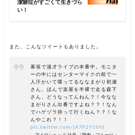
潔癖症がすごくて生きづら
い！
また、こんなツイートもありました。
幕張で漫才ライブの本番中。モニタ
ーの中にはセンターマイクの前で一
人汗かいて喋ってるななまがり初瀬
さん。ほんで楽屋を半裸で走る森下
さん。どうなってんねん？！今なな
まがりさん出番ですよね？？！なん
でハゲヅラ持って行くねん？？！な
んやこれ？！！
pic.twitter.com/jX7P2Y10YJ
— アイロンヘッド 辻井 （鶏肉・フルーツ・