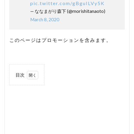
pic.twitter.com/gBguILVy5K
— ななまがり森下 (@morishitanaoto)
March 8, 2020
このページはプロモーションを含みます。
目次
1
なな
まが
り森
下さ
んは
病
気？
障