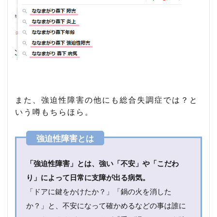
炎
上
騒
ぎ
に
つ
い
て
2.1
炎上
また、強迫性障害の他にも総合失調症では？と
エピ
いう噂もちらほら。
ソー
ド そ
の1
タバ
コ
「強迫性障害」とは、強い「不安」や「こだわ
2.2
炎上
り」によって日常に支障が出る病気。
エピ
「ドアに鍵をかけたか？」「鍋の火を消した
ソー
ド そ
か？」と、不安になって確かめるなどの事は誰に
の2