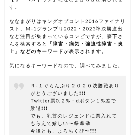
す。
ななまがりはキングオブコント2016ファイナリ
スト、M-1グランプリ2022・2023準決勝進出
など注目が集まっているコンビですが、森下さ
んを検索すると
「障害・病気・強迫性障害・炎
上」などのキーワード
が表示されます。
気になるキーワードなので、調べてみました。
Ｒ-１ぐらんぷり２０２０決勝戦あり
がとうございました❗️❗️❗️
Twitter票0.２%・dボタン１%差で
敗退❗️❗️❗️
でも、乳首のレジェンドに票入れて
もらえて嬉しい〜😃😃😃
今後とも、よろちくび〜❗️❗️❗️