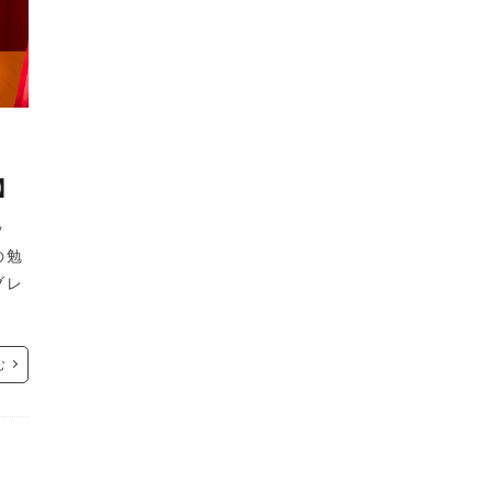
】
ッ
の勉
ブレ
む