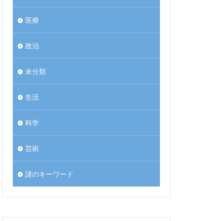
医療
政治
未分類
生活
科学
芸術
謎のキーワード