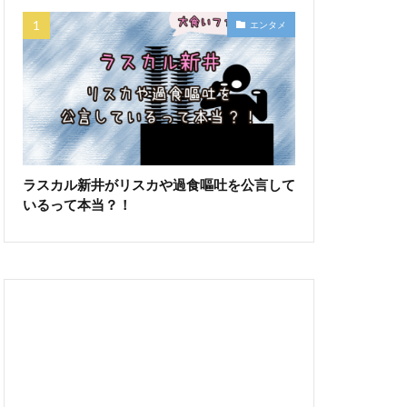
エンタメ
ラスカル新井がリスカや過食嘔吐を公言して
いるって本当？！