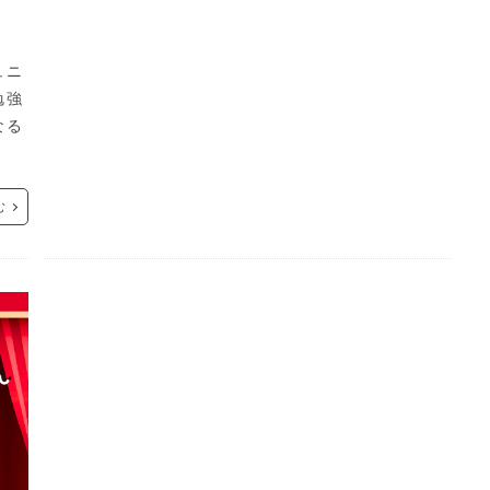
、
ュニ
勉強
なる
む