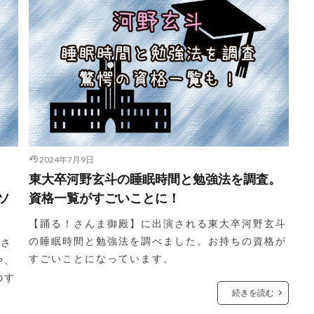
2024年7月9日
東大卒河野玄斗の睡眠時間と勉強法を調査。
ソ
資格一覧がすごいことに！
【踊る！さんま御殿】に出演される東大卒河野玄斗
の睡眠時間と勉強法を調べました。お持ちの資格が
トさ
すごいことになっています。
や、
のす
続きを読む