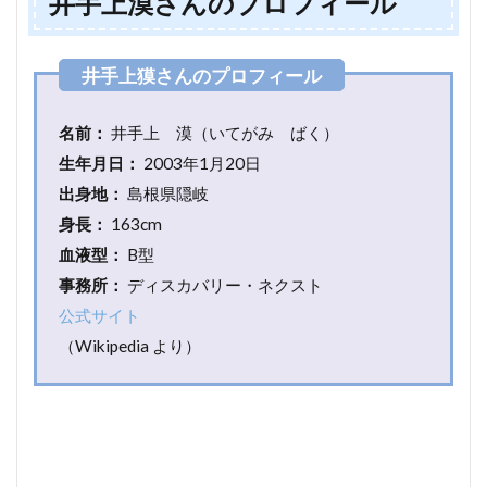
井手上漠さんのプロフィール
愛
観1
3
性
別
名前：
井手上 漠（いてがみ ばく）
は
生年月日：
2003年1月20日
な
い
出身地：
島根県隠岐
4
身長：
163cm
ジェ
血液型：
B型
ンダ
事務所：
ディスカバリー・ネクスト
ーの
悩
公式サイト
み、
（Wikipedia より）
苦し
みか
らの
解放
5
井