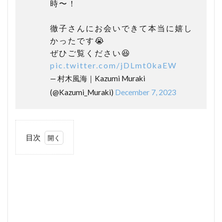
時〜！
徹子さんにお会いできて本当に嬉し
かったです😭
ぜひご覧ください😆
pic.twitter.com/jDLmt0kaEW
— 村木風海｜Kazumi Muraki
(@Kazumi_Muraki)
December 7, 2023
目次
1
村
木
風
海
さ
ん
の