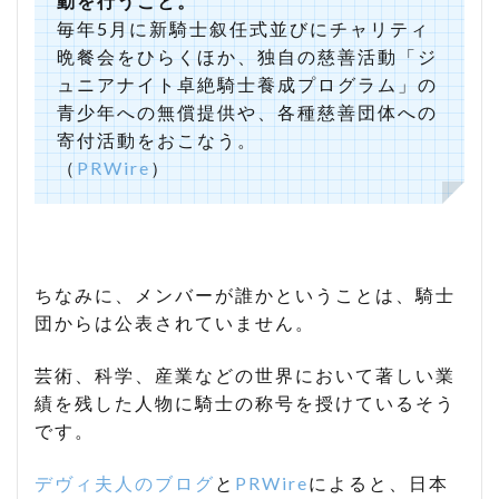
動を行うこと。
毎年5月に新騎士叙任式並びにチャリティ
晩餐会をひらくほか、独自の慈善活動「ジ
ュニアナイト卓絶騎士養成プログラム」の
青少年への無償提供や、各種慈善団体への
寄付活動をおこなう。
（
PRWire
）
ちなみに、メンバーが誰かということは、騎士
団からは公表されていません。
芸術、科学、産業などの世界において著しい業
績を残した人物に騎士の称号を授けているそう
です。
デヴィ夫人のブログ
と
PRWire
によると、日本