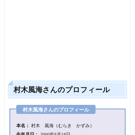
プ
ロ
フ
ィ
ー
ル
2
学
歴
2.1
ギフ
テッ
ド
村木風海さんのプロフィール
3
イタリ
アの騎
士だっ
た？！
本名：
村木 風海（むらき かずみ）
4
サ
生年月日：
2000年8月18日