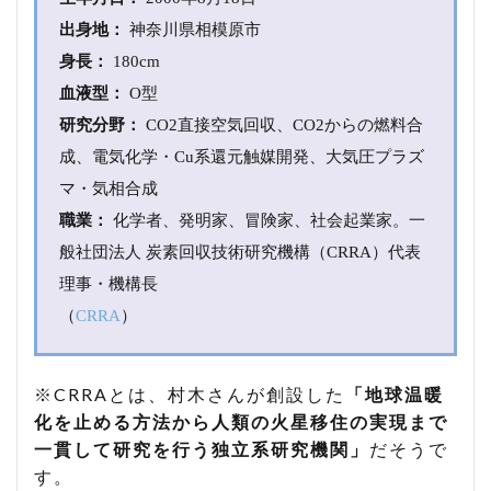
ヴ
出身地：
神奈川県相模原市
ォ
イ
身長：
180cm
ア
血液型：
O型
王
家
研究分野：
CO2直接空気回収、
CO2からの燃料合
の
成
、
電気化学・Cu系還元触媒開発、
大気圧プラズ
騎
士
マ・気相合成
団
職業：
化学者、発明家、冒険家、社会起業家。一
と
は
般社団法人 炭素回収技術研究機構（CRRA）代表
4.1
理事・機構長
イタ
（
CRRA
）
リア
王家
サヴ
ォイ
※CRRAとは、村木さんが創設した
「地球温暖
ア家
化を止める方法から人類の火星移住の実現まで
勲功
騎士
一貫して研究を行う独立系研究機関」
だそうで
団と
す。
は