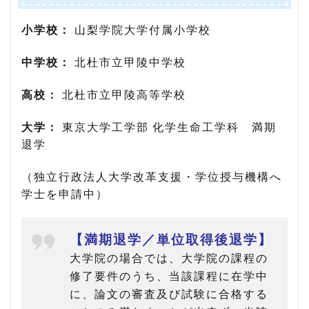
ン・
マス
小学校：
山梨学院大学付属小学校
ク！
中学校：
北杜市立甲陵中学校
6
ま
と
高校：
北杜市立甲陵高等学校
め
7
大学：
東京大学工学部 化学生命工学科 満期
二
退学
酸
化
（独立行政法人大学改革支援・学位授与機構へ
炭
学士を申請中）
素
回
収
装
【満期退学／単位取得後退学】
置
大学院の場合では、大学院の課程の
に
つ
修了要件のうち、当該課程に在学中
い
に、論文の審査及び試験に合格する
て