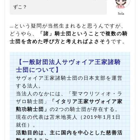
ずこ？
Sola
…という疑問が当然生まれると思うんですが、
どうやら、
「諸」騎士団ということで複数の騎
士団を含めた呼び方と考えればよさそう
です。
【一般財団法人サヴォイア王家諸騎
士団について】
サヴォイア王家諸騎士団の日本支部を運営
する法人。
当法人のなかには、「聖マウリツィオ・ラ
ザロ騎士団」
「イタリア王家サヴォイア家
勲功騎士団」
の2つの騎士団が存在する。
現在の代表は苫米地英人（2019年1月1日
就任）。
活動目的は、主に国内を中心とした慈善活