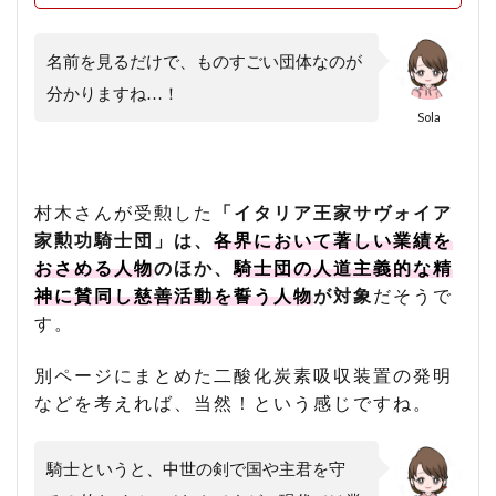
名前を見るだけで、ものすごい団体なのが
分かりますね…！
Sola
村木さんが受勲した
「イタリア王家サヴォイア
家勲功騎士団」は、
各界において著しい業績を
おさめる人物
のほか、
騎士団の人道主義的な精
神に賛同し慈善活動を誓う人物
が対象
だそうで
す。
別ページにまとめた二酸化炭素吸収装置の発明
などを考えれば、当然！という感じですね。
騎士というと、中世の剣で国や主君を守