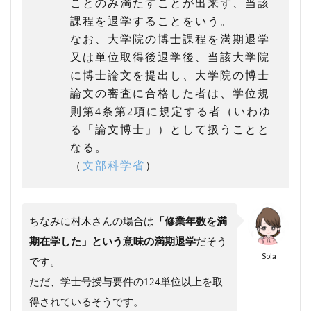
は
ことのみ満たすことが出来ず、当該
こ
課程を退学することをいう。
ち
なお、大学院の博士課程を満期退学
ら
又は単位取得後退学後、当該大学院
に博士論文を提出し、大学院の博士
論文の審査に合格した者は、学位規
則第4条第2項に規定する者（いわゆ
る「論文博士」）として扱うことと
なる。
（
文部科学省
）
ちなみに村木さんの場合は
「修業年数を満
期在学した」という意味の満期退学
だそう
Sola
です。
ただ、学士号授与要件の124単位以上を取
得されているそうです。