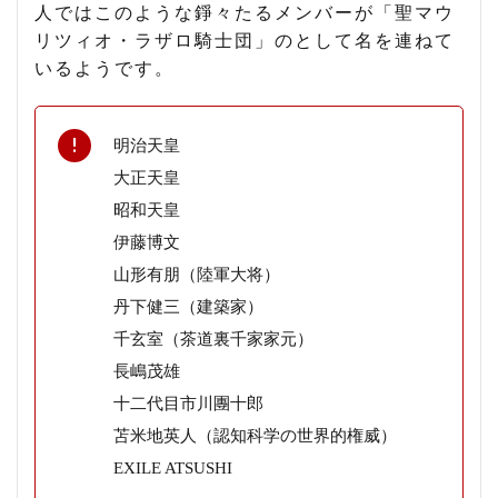
人ではこのような錚々たるメンバーが「聖マウ
リツィオ・ラザロ騎士団」のとして名を連ねて
いるようです。
明治天皇
大正天皇
昭和天皇
伊藤博文
山形有朋（陸軍大将）
丹下健三（建築家）
千玄室（茶道裏千家家元）
長嶋茂雄
十二代目市川團十郎
苫米地英人（認知科学の世界的権威）
EXILE ATSUSHI