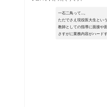
な
っ
た
一石二鳥って…。
き
ただでさえ現役医大生とい
っ
教師としての指導に面接や面
か
け
さすがに業務内容がハードすぎ
4.1
お酒
との
出会
い
4.2
白い
巨塔
のワ
イン
会
4.3