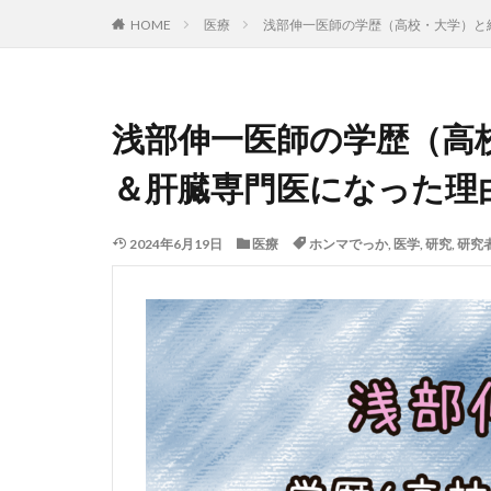
HOME
医療
浅部伸一医師の学歴（高校・大学）と
浅部伸一医師の学歴（高
＆肝臓専門医になった理
2024年6月19日
医療
ホンマでっか
,
医学
,
研究
,
研究