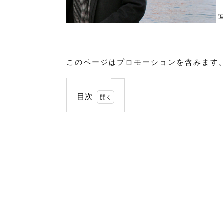
このページはプロモーションを含みます
目次
1
浅
部
伸
一
医
師
の
プ
ロ
フ