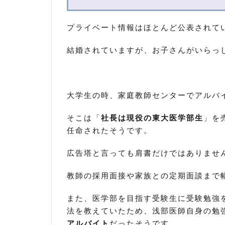
浅
部
伸
プライベート情報はほとんど公表されて
一
医
結婚されていますが、お子さんがいらっ
師
の
経
歴
大学生の時、家庭教師センターでアルバ
4
浅
そこは「
社長は現役の東大医学部生
」を
部
任命されたそうです。
伸
一
広告塔と言っても肩書だけではありませ
医
師
教師の採用面接や家族との定期面談まで
が
酒
また、医学部を目指す受験生に受験勉強
好
き
法を教えていたため、浅部医師自身の勉
に
アルバイト
だったそうです。