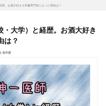
経歴。お酒大好き＆肝臓専門医になった理由は？
校・大学）と経歴。お酒大好き
由は？
者
,
高学歴