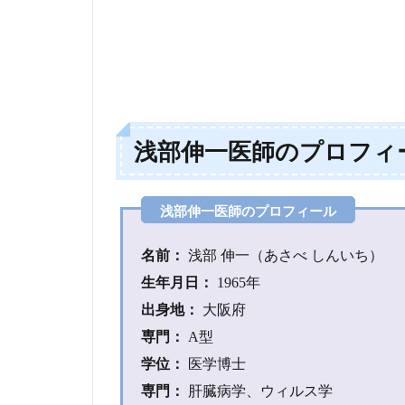
ィ
ー
ル
2
浅
部
伸
浅部伸一医師のプロフィ
一
医
師
の
学
歴
名前：
浅部 伸一（あさべ しんいち）
2.1
生年月日：
1965年
高校
出身地：
大阪府
2.2
専門：
A型
大学
学位：
医学博士
3
専門：
肝臓病学、ウィルス学