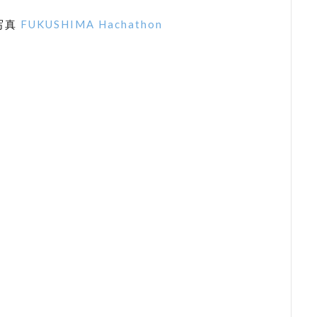
写真
FUKUSHIMA Hachathon
。