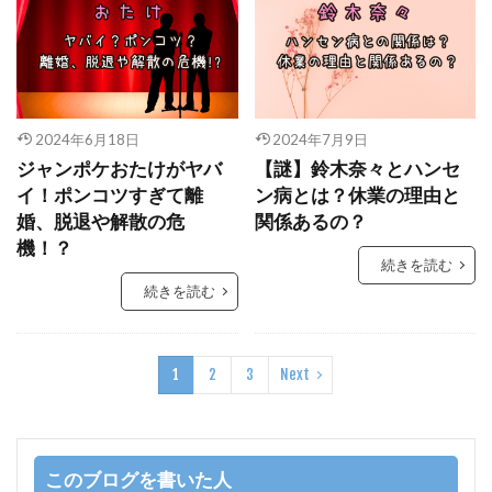
2024年6月18日
2024年7月9日
ジャンポケおたけがヤバ
【謎】鈴木奈々とハンセ
イ！ポンコツすぎて離
ン病とは？休業の理由と
婚、脱退や解散の危
関係あるの？
機！？
続きを読む
続きを読む
1
2
3
Next
このブログを書いた人