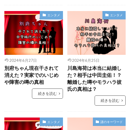
エンタメ
エンタメ
2024年6月27日
2024年6月25日
別府ちゃん現在干されて
川島海荷は本当に結婚し
消えた？実家でのいじめ
た？相手は中田圭佑！？
や障害の噂の真相
離婚した噂やモラハラ彼
氏の真相は？
続きを読む
続きを読む
エンタメ
謎のキーワード