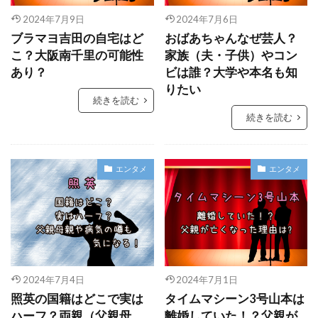
2024年7月9日
2024年7月6日
ブラマヨ吉田の自宅はど
おばあちゃんなぜ芸人？
こ？大阪南千里の可能性
家族（夫・子供）やコン
あり？
ビは誰？大学や本名も知
りたい
続きを読む
続きを読む
エンタメ
エンタメ
2024年7月4日
2024年7月1日
照英の国籍はどこで実は
タイムマシーン3号山本は
ハーフ？両親（父親母
離婚していた！？父親が