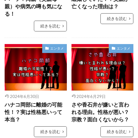
親）や病気の噂も気にな
亡くなった理由は？
る！
続きを読む
続きを読む
エンタメ
エンタメ
2024年6月30日
2024年6月29日
ハナコ岡部に離婚の可能
さや香石井が嫌いと言わ
性！？実は性格悪いって
れる理由。性格が悪い？
本当？
宗教？面白くないから？
続きを読む
続きを読む