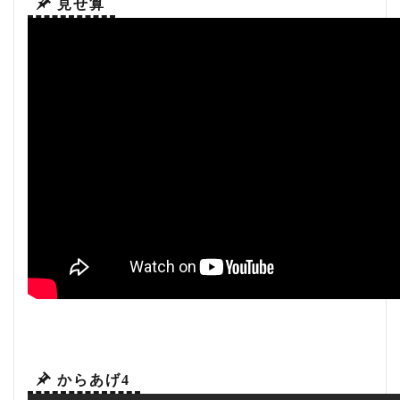
見せ算
からあげ4