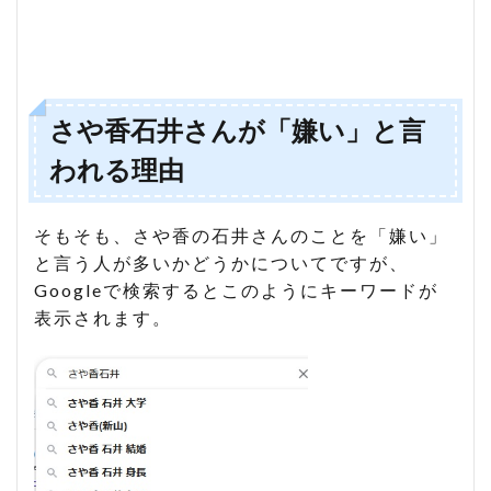
白く
ない
1.2
理由
2：
さや香石井さんが「嫌い」と言
創価
大学
われる理由
出身
だか
ら
そもそも、さや香の石井さんのことを「嫌い」
1.3
と言う人が多いかどうかについてですが、
理由
Googleで検索するとこのようにキーワードが
3：
ネタ
表示されます。
を書
いて
いな
いの
に相
方に
文句
が多