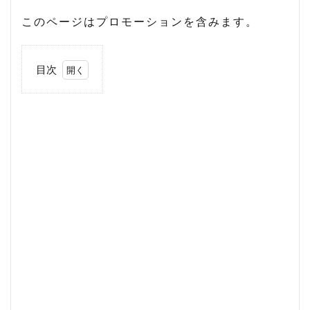
このページはプロモーションを含みます。
目次
1
さや
香石
井さ
んが
「嫌
い」
と言
われ
る理
由
1.1
理由
1：
ネタ
が面