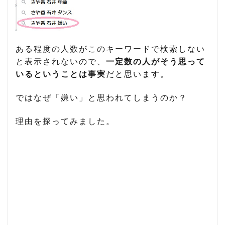
い
1.4
理由
4：
ある程度の人数がこのキーワードで検索しない
態
度・
と表示されないので、
一定数の人がそう思って
性格
いるということは事実
だと思います。
が悪
い
ではなぜ「嫌い」と思われてしまうのか？
2
【結
理由を探ってみました。
論】
さや
香石
井さ
んは
嫌わ
れて
い
る？
3