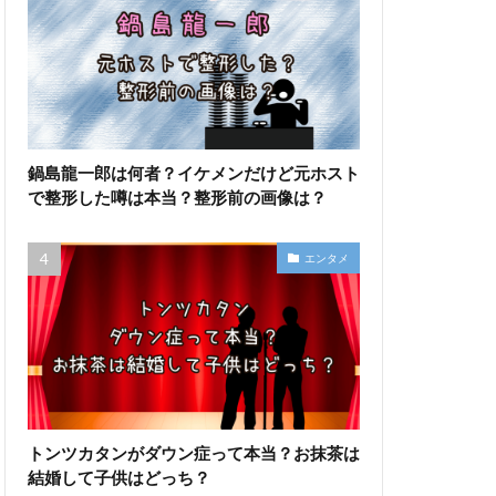
鍋島龍一郎は何者？イケメンだけど元ホスト
で整形した噂は本当？整形前の画像は？
エンタメ
トンツカタンがダウン症って本当？お抹茶は
結婚して子供はどっち？