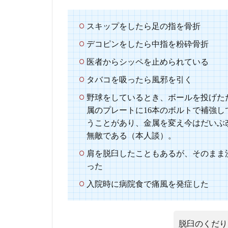
イル
石田
さん
スキップをしたら足の指を骨折
の娘
デコピンをしたら中指を粉砕骨折
が亡
くな
医者からシッペを止められている
って
いる
タバコを吸ったら風邪を引く
と
野球をしているとき、ボールを投げた
は？
属のプレートに16本のボルトで補強
4.1
うことがあり、金属を変え今はだいぶ
説1：
無敵である（本人談）。
一度
流産
肩を脱臼したこともあるが、そのまま
して
った
いる
から
入院時に病院食で痛風を発症した
4.2
説2：
「大
脱臼のくだり