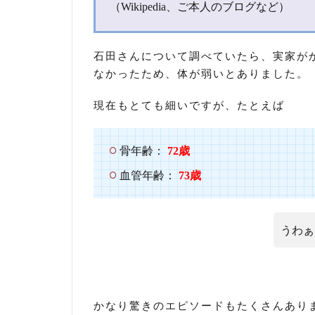
（Wikipedia、ご本人のブログなど）
田
さ
ん
の
石田さんについて調べていたら、実家が
家
なかったため、体が弱いとありました。
族
現在もとても細いですが、たとえば
3.1
妻
（嫁）
骨年齢：
72歳
3.2
血管年齢：
73歳
双子
の姉
妹
うわぁ
3.3
三女
4
ノン
スタ
かなり驚きのエピソードもたくさんあり