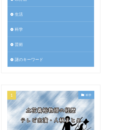
生活
科学
芸術
謎のキーワード
科学