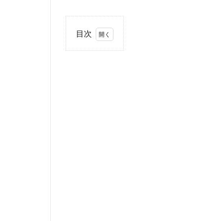
目次
1
ノ
ン
ス
タ
イ
ル
石
田
さ
ん
の
プ
ロ
フ
ィ
ー