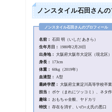
ル
ノンスタイル石田さんの
2
ノン
スタ
イル
石田
さん
名前：
石田 明（いしだ あきら）
はア
生年月日：
1980年2月20日
ムウ
ェイ
出身地：
大阪府大阪市大淀区（現北区）
愛用
身長：
173cm
者？
体重：
60kg（2019年）
3
血液型：
A型
ノ
ン
最終学歴：
大阪府立東淀川高等学校卒業
ス
担当：
ボケ（まれにツッコミ）、ネタ作
タ
イ
趣味：
おもちゃ全般、ヤドカリ
ル
特技：
存在を消す、いの○え氏の悪口
石