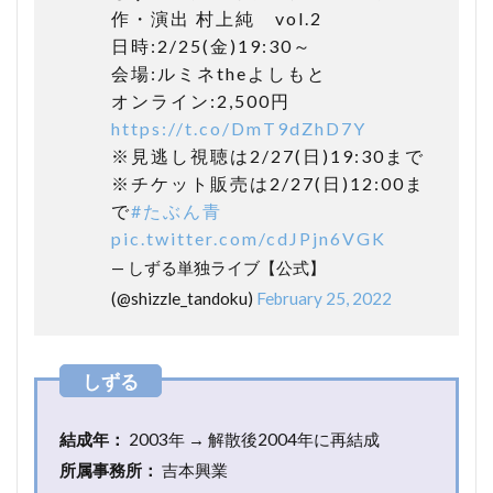
の
作・演出 村上純 vol.2
由
日時:2/25(金)19:30～
来
会場:ルミネtheよしもと
4
オンライン:2,500円
メト
ロン
https://t.co/DmT9dZhD7Y
ズの
※見逃し視聴は2/27(日)19:30まで
過去
※チケット販売は2/27(日)12:00ま
公
で
#たぶん青
演・
コン
pic.twitter.com/cdJPjn6VGK
ト・
— しずる単独ライブ【公式】
芝居
はこ
(@shizzle_tandoku)
February 25, 2022
ちら
で視
聴で
きま
す
5
結成年：
2003年 → 解散後2004年に再結成
ま
所属事務所：
吉本興業
と