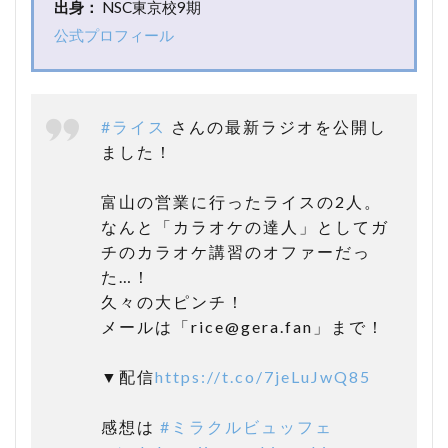
出身：
NSC東京校9期
め
公式プロフィール
#ライス
さんの最新ラジオを公開し
ました！
富山の営業に行ったライスの2人。
なんと「カラオケの達人」としてガ
チのカラオケ講習のオファーだっ
た…！
久々の大ピンチ！
メールは「rice@gera.fan」まで！
▼配信
https://t.co/7jeLuJwQ85
感想は
#ミラクルビュッフェ