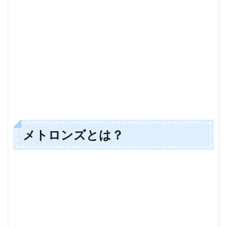
2
メ
ト
ロ
ン
ズ
結
成
の
い
き
さ
つ
メトロンズとは？
2.1
ネタ
を試
すた
めに
集ま
った
ライ
ブ