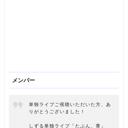
「ひ
よこ
の
回」
2.2
SIX
GUNS
2.3
メト
ロン
ズ誕
生！
メンバー
3
メ
ト
ロ
ン
単独ライブご視聴いただいた方、あ
ズ
りがとうございました！
の
名
前
しずる単独ライブ「たぶん、青」