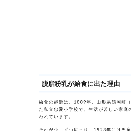
脱脂
粉乳
がま
ず
い・
くさ
かっ
た理
由
3
脱脂
粉乳
と牛
脱脂粉乳が給食に出た理由
乳・
スキ
ムミ
給食の起源は、1889年、山形県鶴岡町
ルク
た私立忠愛小学校で、生活が苦しい家庭
との
違い
われています。
4
それが少しずつ広まり、1923年には児