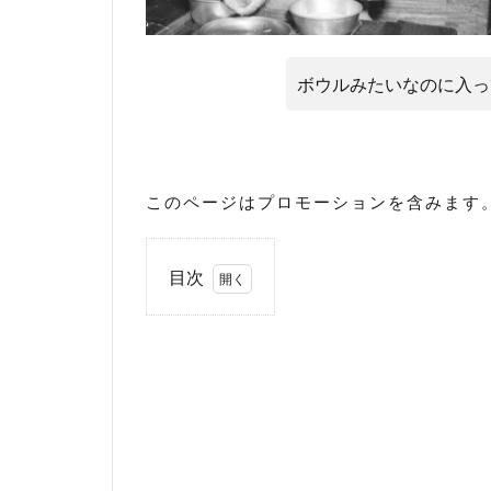
ボウルみたいなのに入っ
このページはプロモーションを含みます
目次
1
昔の
給食
の飲
み物
とい
え
ば、