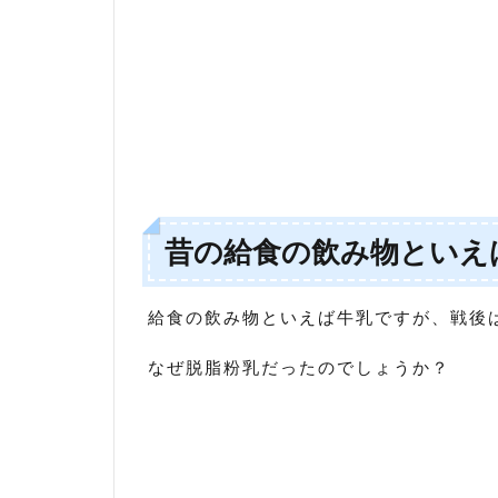
脱脂
粉乳
1.1
脱脂
粉乳
が給
食に
出た
理由
昔の給食の飲み物といえ
1.2
脱脂
粉乳
給食の飲み物といえば牛乳ですが、戦後
はい
つま
で給
なぜ脱脂粉乳だったのでしょうか？
食に
出
た？
2