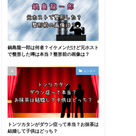
鍋島龍一郎は何者？イケメンだけど元ホスト
で整形した噂は本当？整形前の画像は？
エンタメ
トンツカタンがダウン症って本当？お抹茶は
結婚して子供はどっち？