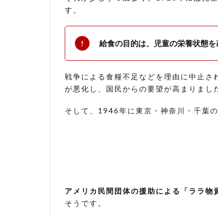
脱
す。
脂
粉
乳
給食の目的は、児童の栄養状態を
は
体
に
悪
戦争による食糧不足などを理由に中止さ
い
が悪化し、国民からの要望が高まりまし
説
は
そして、1946年に東京・神奈川・千葉
本
当
か
4.1
原料
の危
険性
アメリカ民間団体の援助による「ララ物
4.2
そうです。
加工