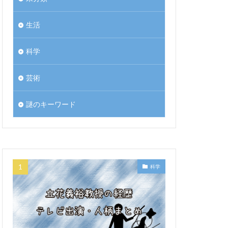
生活
科学
芸術
謎のキーワード
科学