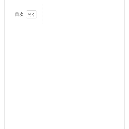
目次
1
水
野
美
紀
さ
ん
の
プ
ロ
フ
ィ
ー
ル
1.1
壮絶
な生
い立
ち