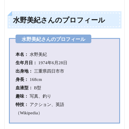
2
水野
水野美紀さんのプロフィール
美紀
さん
とサ
ンカ
の関
係
は？
本名：
水野美紀
3
生年月日：
1974年6月28日
サ
出身地：
三重県四日市市
ン
カ
身長
：
168cm
と
血液型：
B型
は
何
趣味：
写真、釣り
か
特技：
アクション、英語
3.1
（Wikipedia）
放浪
民サ
ンカ