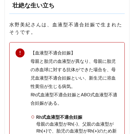
水野
壮絶な生い立ち
美紀
さん
と関
水野美紀さんは、血液型不適合妊娠で生まれた
係あ
そうです。
る
「サ
ン
カ」
【血液型不適合妊娠】
は？
母親と胎児の血液型が異なり、母親に胎児
6
の赤血球に対する抗体ができた場合を、母
ま
と
児血液型不適合妊娠といい、新生児に溶血
め
性黄疸が生じる病気。
Rh式血液型不適合妊娠とABO式血液型不適
合妊娠がある。
Rh式血液型不適合妊娠
母親の血液型がRh(-)、父親の血液型が
Rh(+)で、胎児の血液型がRh(+)のため新