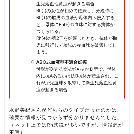
生児溶血性黄疸が起きる場合。
Rh(-)の女性が初めて妊娠し、分娩時に
Rh(+)の胎児の血液が母体内へ侵入する
と、母体にRh(+)の血球に対する抗体が
つくられる。
Rh(+)の第2子を妊娠したとき、抗体が胎
児に移行して胎児の赤血球を破壊してし
まう。
ABO式血液型不適合妊娠
母親がO型で胎児がＡ型かＢ型で、母体
内に抗Aあるいは抗B抗体が産生され、こ
れが胎児血球を攻撃して新生児溶血性黄
疸が起きる場合
水野美紀さんがどちらのタイプだったのかは、
確実な情報が見つからず分かりませんでした。
（ネット上ではRh式説が多いですが、情報源が
不明）