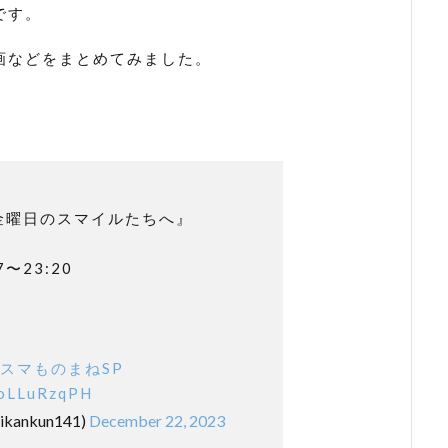
です。
画などをまとめてみました。
金曜日のスマイルたちへ』
7〜23:20
金スマものまねSP
/roLLuRzqPH
kankun141)
December 22, 2023