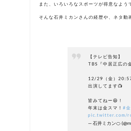
また、いろいろなスポーツが得意なよう
そんな石井ミカンさんの経歴や、ネタ動
【テレビ告知】
TBS『中居正広の
12/29（金）20:5
出演してます📺
皆みてねー😆！
年末は金スマ！
#
pic.twitter.com
— 石井ミカン🍊 (@mi