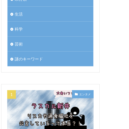
生活
科学
芸術
謎のキーワード
エンタメ