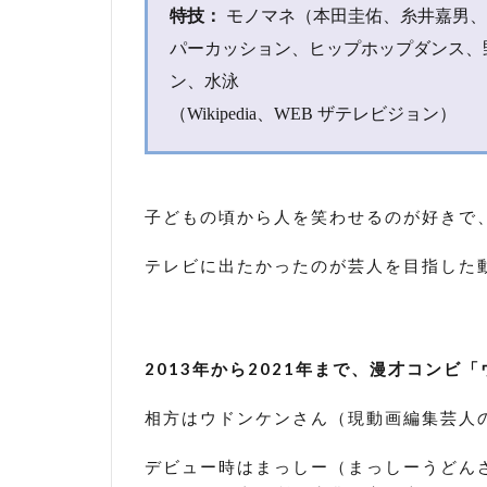
ツ万
特技：
モノマネ（本田圭佑、糸井嘉男、
能！
パーカッション、ヒップホップダンス、
4
ン、水泳
ネ
（Wikipedia、WEB ザテレビジョン）
タ
動
画
を
ま
子どもの頃から人を笑わせるのが好きで
と
め
テレビに出たかったのが芸人を目指した
て
み
ま
し
2013年から2021年まで、漫才コンビ
た
4.1
漫
相方はウドンケンさん（現動画編集芸人
才新人賞
選考会
デビュー時はまっしー（まっしーうどん
2016