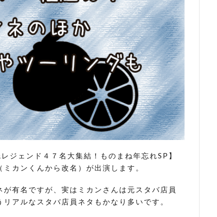
&レジェンド４７名大集結！ものまね年忘れSP】
（ミカンくんから改名）が出演します。
ネが有名ですが、実はミカンさんは元スタバ店員
うリアルなスタバ店員ネタもかなり多いです。