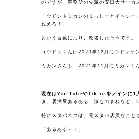
のですが、事務所の先輩の安田大サーカ
ROUND1
「ウドントミカンのまっしーとイッシー
4.2
変えろ！」
ロンド
ンブー
ツがコ
という言葉により、改名したそうです。
ンビで
主
（ウドンくんは2020年12月にウドンケ
演！？
食レポ
ミカンさんも、2021年11月にミカン
対決！
4.3
ロン
現在はYou TubeやTiktokをメインに
ブー
淳さ
タ、居酒屋あるある、猿ものまねなど、
んに
なる
特にスタバネタは、元スタバ店員なこと
まで
の模
「あるある～！」
様を