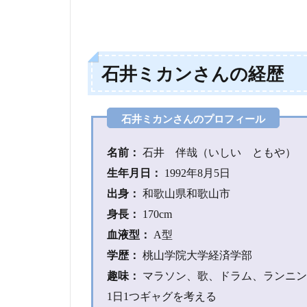
井
ミ
カ
ン
さ
石井ミカンさんの経歴
ん
は
道
の
駅
芸
名前：
石井 伴哉（いしい ともや）
人
生年月日：
1992年8月5日
ら
し
出身：
和歌山県和歌山市
い
身長：
170cm
3
血液型：
A型
石井
学歴：
桃山学院大学経済学部
ミカ
ンさ
趣味：
マラソン、歌、ドラム、ランニング(1
んス
1日1つギャグを考える
ポー