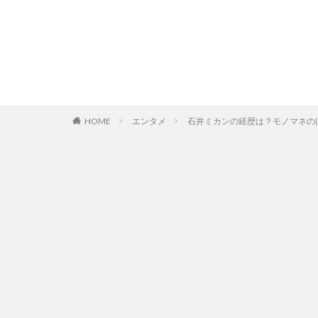
HOME
エンタメ
石井ミカンの経歴は？モノマネの