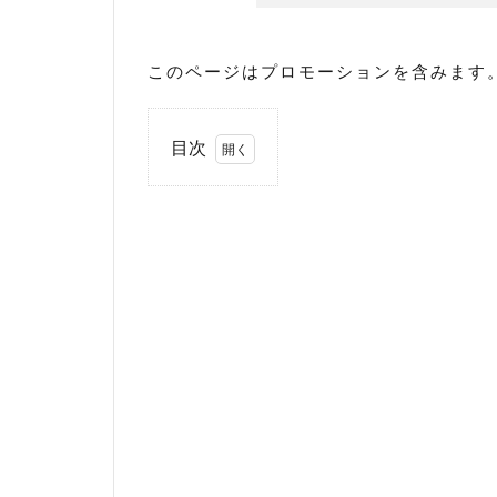
このページはプロモーションを含みます
目次
1
石
井
ミ
カ
ン
さ
ん
の
経
歴
2
石