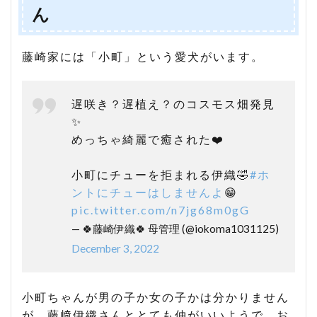
ん
藤崎家には「小町」という愛犬がいます。
遅咲き？遅植え？のコスモス畑発見
✨
めっちゃ綺麗で癒された❤️
小町にチューを拒まれる伊織🤣
#ホ
ントにチューはしませんよ
😁
pic.twitter.com/n7jg68m0gG
— 🍀藤崎伊織🍀 母管理 (@iokoma1031125)
December 3, 2022
小町ちゃんが男の子か女の子かは分かりません
が、藤﨑伊織さんととても仲がいいようで、お