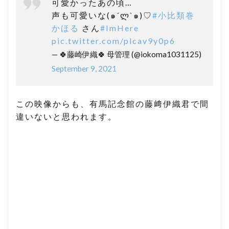
可愛かったあの頃…
声も可愛いな(๑´ლ`๑)♡
#小比類巻
かほる
さん
#ImHere
pic.twitter.com/plcav9y0p6
— 🍀藤崎伊織🍀 母管理 (@iokoma1031125)
September 9, 2021
この映像からも、有馬記念館の藤﨑伊織君で間
違いないと思われます。