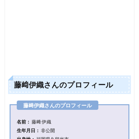
ロ
フ
ィ
ー
ル
2
藤
﨑
伊
織
さ
ん
の
藤﨑伊織さんのプロフィール
父
親
と
母
親
2.1
名前：
藤﨑 伊織
父親
生年月日：
非公開
3
出身地：
福岡県久留米市