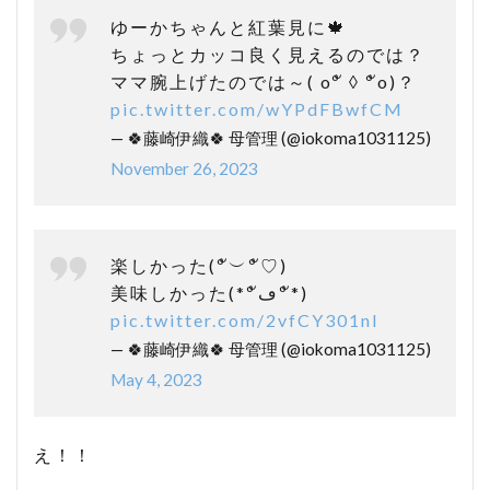
ゆーかちゃんと紅葉見に🍁
ちょっとカッコ良く見えるのでは？
ママ腕上げたのでは～( oºั ◊ ºัo)？
pic.twitter.com/wYPdFBwfCM
— 🍀藤崎伊織🍀 母管理 (@iokoma1031125)
November 26, 2023
楽しかった(ºั︶ºั♡)
美味しかった(*ºัڡºั*)
pic.twitter.com/2vfCY301nl
— 🍀藤崎伊織🍀 母管理 (@iokoma1031125)
May 4, 2023
え！！