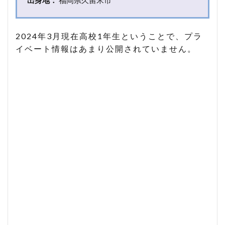
母
親
4
2024年3月現在高校1年生ということで、プラ
藤
イベート情報はあまり公開されていません。
﨑
伊
織
さ
ん
の
愛
犬
は
小
町
ち
ゃ
ん
5
藤﨑
伊織
さん