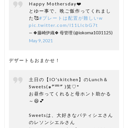
Happy Mothersday❤️
とゆー事で、晩ご飯作ってくれまし
た🥰
#プレートは配置が難しいw
pic.twitter.com/l11LIcbG7t
— 🍀藤崎伊織🍀 母管理 (@iokoma1031125)
May 9, 2021
デザートもおまかせ！
土日の【IO'skitchen】のLunch＆
Sweets(๑ºั罒ºั )笑♡*
お昼作ってくれると母ホント助かる
～😆💕
Sweetsは、大好きなパティシエさん
のレソンシエルさん