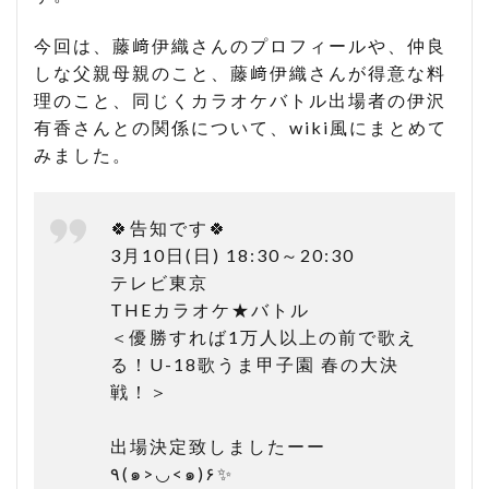
今回は、藤﨑伊織さんのプロフィールや、仲良
しな父親母親のこと、藤﨑伊織さんが得意な料
理のこと、同じくカラオケバトル出場者の伊沢
有香さんとの関係について、wiki風にまとめて
みました。
🍀告知です🍀
3月10日(日) 18:30～20:30
テレビ東京
THEカラオケ★バトル
＜優勝すれば1万人以上の前で歌え
る！U-18歌うま甲子園 春の大決
戦！＞
出場決定致しましたーー
٩(๑>◡<๑)۶✨