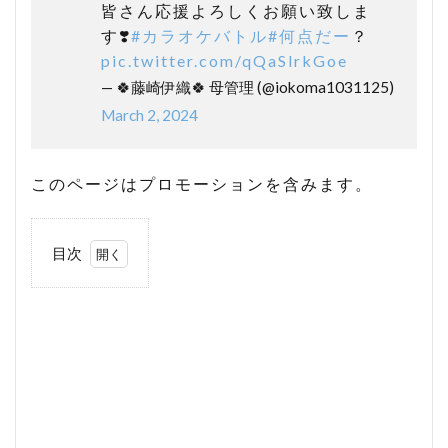
皆さん応援よろしくお願い致しま
す❣️
#カラオケバトル
#何点だー
？
pic.twitter.com/qQaSlrkGoe
— 🍀藤崎伊織🍀 母管理 (@iokoma1031125)
March 2, 2024
このページはプロモーションを含みます。
目次
1
藤
﨑
伊
織
さ
ん
の
プ