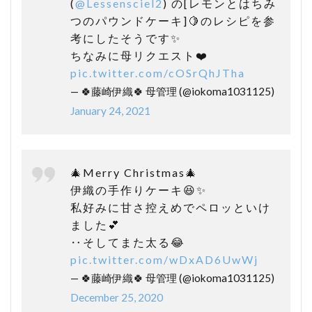
(
@Lessensciel2
) の[レモンとはちみ
つのパウンドケーキ]🍋のレシピを参
考にしたそうです✨
ちなみに母リクエスト❤️
pic.twitter.com/cOSrQhJTha
— 🍀藤崎伊織🍀 母管理 (@iokoma1031125)
January 24, 2021
🎄Merry Christmas🎄
伊織の手作りケーキ😆✨
私好みに甘さ控えめでペロッといけ
ました💕
‥そしてまた太る😂
pic.twitter.com/wDxAD6UwWj
— 🍀藤崎伊織🍀 母管理 (@iokoma1031125)
December 25, 2020