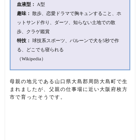
2.3
血液型：
A型
小学
趣味：
散歩、恋愛ドラマで胸キュンすること、ホ
校
ットサンド作り、ダーツ、知らない土地での散
3
歩、クラゲ鑑賞
エ
ル
特技：
球技系スポーツ、バルーンで犬を5秒で作
フ
る、どこでも寝られる
は
る
（Wikipedia）
さ
ん
は
ヒ
母親の地元である山口県大島郡周防大島町で生
ル
まれましたが、父親の仕事場に近い大阪府枚方
ク
市で育ったそうです。
ラ
イ
ム
が
好
き
4