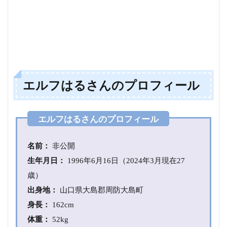
1.1
本名
は？
2
エ
ル
エルフはるさんのプロフィール
フ
は
る
さ
ん
の
学
名前：
非公開
歴
生年月日：
1996年6月16日（2024年3月現在27
2.1
歳）
高校
出身地：
山口県大島郡周防大島町
2.2
身長：
162c
m
中学
校
体重：
52kg