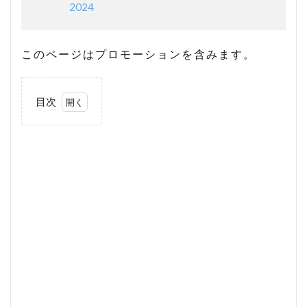
2024
このページはプロモーションを含みます。
目次
1
エ
ル
フ
は
る
さ
ん
の
プ
ロ
フ
ィ
ー
ル