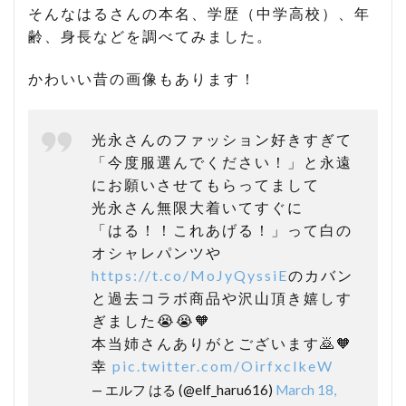
そんなはるさんの本名、学歴（中学高校）、年
齢、身長などを調べてみました。
かわいい昔の画像もあります！
光永さんのファッション好きすぎて
「今度服選んでください！」と永遠
にお願いさせてもらってまして
光永さん無限大着いてすぐに
「はる！！これあげる！」って白の
オシャレパンツや
https://t.co/MoJyQyssiE
のカバン
と過去コラボ商品や沢山頂き嬉しす
ぎました😭😭🧡
本当姉さんありがとございます🙇🧡
幸
pic.twitter.com/OirfxclkeW
— エルフ はる (@elf_haru616)
March 18,