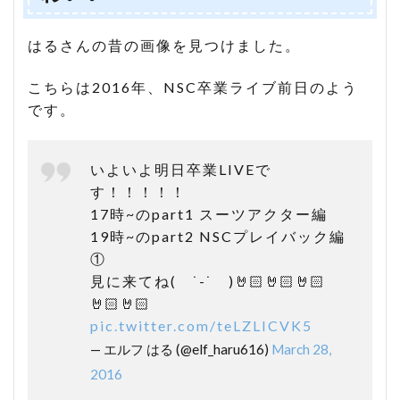
はるさんの昔の画像を見つけました。
こちらは2016年、NSC卒業ライブ前日のよう
です。
いよいよ明日卒業LIVEで
す！！！！！
17時~のpart1 スーツアクター編
19時~のpart2 NSCプレイバック編
①
見に来てね( ˙-˙ )🤘🏻🤘🏻🤘🏻
🤘🏻🤘🏻
pic.twitter.com/teLZLICVK5
— エルフ はる (@elf_haru616)
March 28,
2016