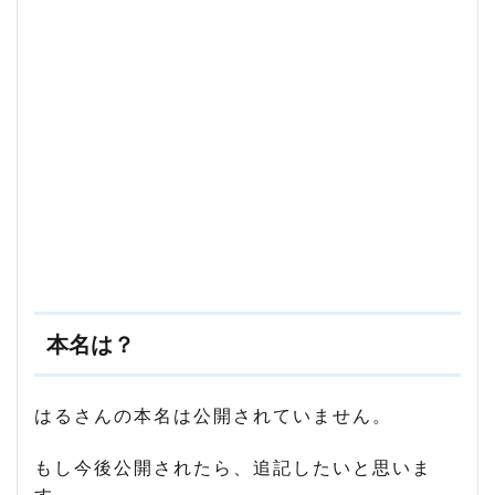
エル
フは
るさ
ん
は、
今も
昔も
かわ
い
い！
5
ま
と
め
本名は？
はるさんの本名は公開されていません。
もし今後公開されたら、追記したいと思いま
す。